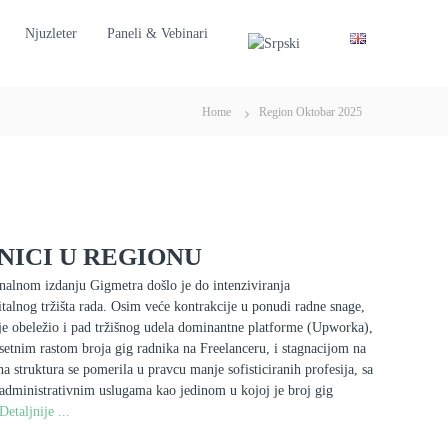
Njuzleter
Paneli & Vebinari
Home
Region Oktobar 2025
NICI U REGIONU
nalnom izdanju Gigmetra došlo je do intenziviranja
gitalnog tržišta rada. Osim veće kontrakcije u ponudi radne snage,
 je obeležio i pad tržišnog udela dominantne platforme (Upworka),
osetnim rastom broja gig radnika na Freelanceru, i stagnacijom na
a struktura se pomerila u pravcu manje sofisticiranih profesija, sa
administrativnim uslugama kao jedinom u kojoj je broj gig
Detaljnije ...