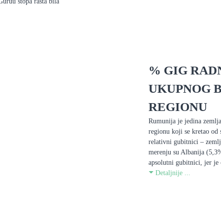
uruu stopa rasta bila
% GIG RAD
UKUPNOG B
REGIONU
Rumunija je jedina zemlja
regionu koji se kretao o
relativni gubitnici – zeml
merenju su Albanija (5,3
apsolutni gubitnici, jer j
Detaljnije ...