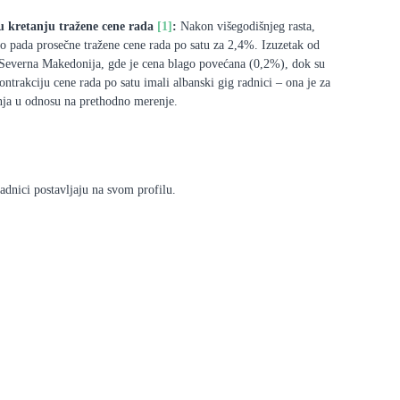
u kretanju tražene cene rada
[1]
:
Nakon višegodišnjeg rasta,
do pada prosečne tražene cene rada po satu za 2,4%. Izuzetak od
 Severna Makedonija, gde je cena blago povećana (0,2%), dok su
ontrakciju cene rada po satu imali albanski gig radnici – ona je za
ja u odnosu na prethodno merenje.
adnici postavljaju na svom profilu.