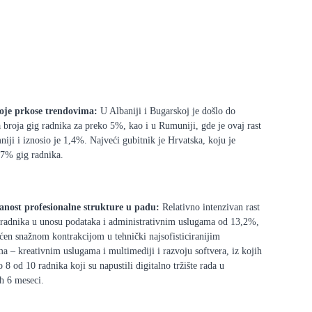
oje prkose trendovima:
U Albaniji i Bugarskoj je došlo do
 broja gig radnika za preko 5%, kao i u Rumuniji, gde je ovaj rast
niji i iznosio je 1,4%. Najveći gubitnik je Hrvatska, koju je
 7% gig radnika.
ranost profesionalne strukture u padu:
Relativno intenzivan rast
 radnika u unosu podataka i administrativnim uslugama od 13,2%,
aćen snažnom kontrakcijom u tehnički najsofisticiranijim
ma – kreativnim uslugama i multimediji i razvoju softvera, iz kojih
o 8 od 10 radnika koji su napustili digitalno tržište rada u
h 6 meseci.