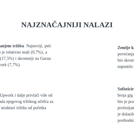
NAJZNAČAJNIJI NALAZI
anjem tržišta
: Najnoviji, peti
Zemlje k
 je relativno mali (0,7%), a
povećanja
u (17,5%) i skromniji na Guruu
bio skrom
work (7,7%).
napustilo
Sofistici
Upwork i dalje privlači više od
broja gig
ada njegovog tržišnog učešća za
bio je pr
strukturi tržišta od početka
profesija
je dolazil
prethodni