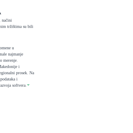
A
, načini
im tržištima su bili
romene u
imale najmanje
no merenje.
Makedonije i
egionalni prosek. Na
podataka i
azvoja softvera.