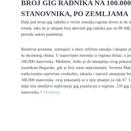
BROJ GIG RADNIKA NA 100.000
STANOVNIKA, PO ZEMLJAMA
Dalji pad broja gig radnika u većini zemalja regiona doveo je do 
trenda, tako da je ukupan broj aktivnih gig radnika pao na 88.948, 
periodu nakon pandemije.
Relativne promene, uzimajući u obzir veličinu zemalja i ukupnu po
su skromnog obima. U najnovijem merenju iz regiona dolazi, u pr
100,000 stanovnika. Međutim, došlo je do smanjenja ovog pokazat
izuzetkom Bugarske, gde je broj ostao nepromenjen. Severna Make
tradicionalno najvećom vrednošću, iskusila i najveće smanjenje br
100,000 stanovnika: ovaj pokazatelj se u njoj smanjio za čak 67. 
dalje ima ubedljivo najbrojniju gig populaciju u regionu: 239 gig
stanovnika.
Detaljnije ...