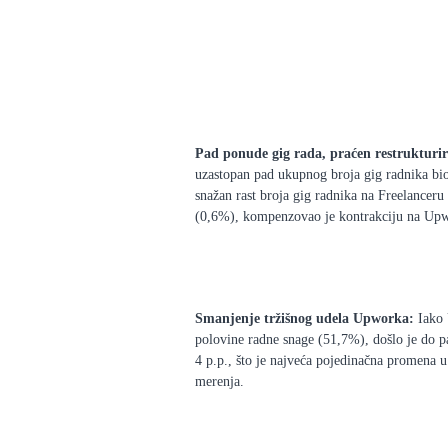
Pad ponude gig rada, praćen restrukturir
uzastopan pad ukupnog broja gig radnika bio
snažan rast broja gig radnika na Freelancer
(0,6%), kompenzovao je kontrakciju na Up
Smanjenje tržišnog udela Upworka:
Iako 
polovine radne snage (51,7%), došlo je do p
4 p.p., što je najveća pojedinačna promena u 
merenja.