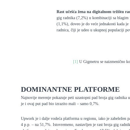
Rast učešća žena na digitalnom tržištu ra
gig radnika (7,2%) u kombinaciji sa blagim 
(1,1%), doveo je do veće jednakosti kada je u
radnica, čiji je udeo u ukupnoj populaciji p
[1]
U Gigmetru se naizmenično koris
DOMINANTNE PLATFORME
Najnovije merenje pokazuje peti uzastopni pad broja gig radnika u
je i ovaj put pad bio izrazito mali – samo 0,7%.
Upwork je i dalje vodeća platforma u regionu, iako je zabeležen p
4 p.p. – na 51,7%. Istovremeno, nastavljen je rast broja gig radni