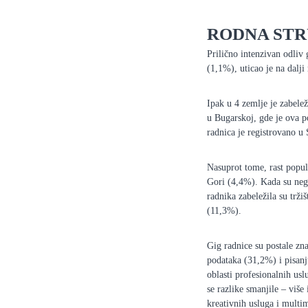
RODNA ST
Prilično intenzivan odliv
(1,1%), uticao je na dalji
Ipak u 4 zemlje je zabelež
u Bugarskoj, gde je ova p
radnica je registrovano u
Nasuprot tome, rast popul
Gori (4,4%). Kada su nega
radnika zabeležila su trž
(11,3%).
Gig radnice su postale zna
podataka (31,2%) i pisanj
oblasti profesionalnih uslu
se razlike smanjile – više
kreativnih usluga i multim