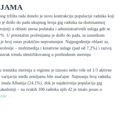
IJAMA
og tržišta rada donelo je novu kontrakciju populacije radnika koji
o je došlo do pada ukupnog broja gig radnika na dominantnoj
brojniji u oblasti unosa podataka i administrativnih usluga gde se
2%. U preostalim profesijama je došlo do pada, sa izuzetkom
 je broj ostao praktično nepromenjen. Najpogođenije oblasti su,
profesije – multimedija i kreativne usluge (pad od 7,2%) i razvoj
astavak trenda identifikovanog u prethodnom merenju.
u trenutku merenja u regionu je iznosio nešto više od 1/3 aktivne
u varijacije među zemljama bile značajne. Najmanju broj radnika
mala Albanija (24,1%), dok je najaktivnija populacija gig
akedoniji – na svakih 100 radnika njih 42 je imalo posao u
nije ...