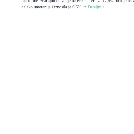
platforme: značajno ubrzanje na Freelanceru za 17,5%, dok je na G
daleko umerenija i iznosila je 0,6%.
Detaljnije ...