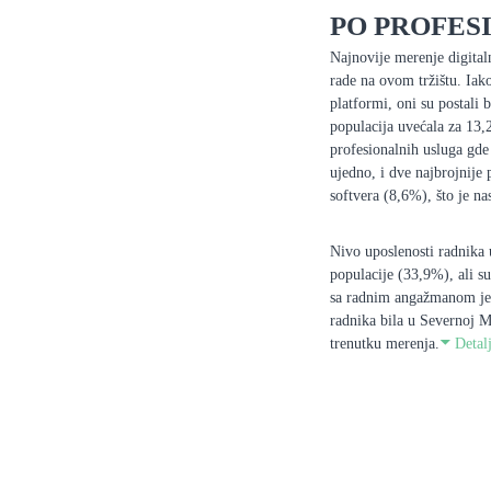
PO PROFES
Najnovije merenje digitaln
rade na ovom tržištu. Iak
platformi, oni su postali 
populacija uvećala za 13,
profesionalnih usluga gde
ujedno, i dve najbrojnije 
softvera (8,6%), što je n
Nivo uposlenosti radnika 
populacije (33,9%), ali s
sa radnim angažmanom je i
radnika bila u Severnoj M
trenutku merenja.
Detalj