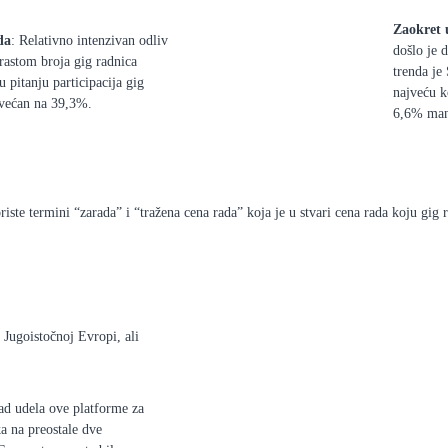
Zaokret 
da
: Relativno intenzivan odliv
došlo je 
rastom broja gig radnica
trenda je
 pitanju participacija gig
najveću k
ovećan na 39,3%.
6,6% man
te termini “zarada” i “tražena cena rada” koja je u stvari cena rada koju gig r
 Jugoistočnoj Evropi, ali
ad udela ove platforme za
ka na preostale dve