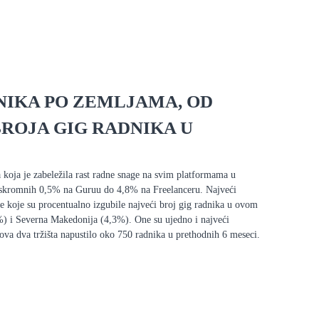
NIKA PO ZEMLJAMA, OD
ROJA GIG RADNIKA U
 koja je zabeležila rast radne snage na svim platformama u
d skromnih 0,5% na Guruu do 4,8% na Freelanceru. Najveći
je koje su procentualno izgubile najveći broj gig radnika u ovom
%) i Severna Makedonija (4,3%). One su ujedno i najveći
e ova dva tržišta napustilo oko 750 radnika u prethodnih 6 meseci.