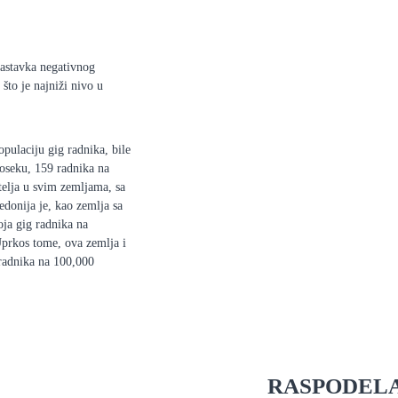
nastavka negativnog
što je najniži nivo u
pulaciju gig radnika, bile
oseku, 159 radnika na
elja u svim zemljama, sa
donija je, kao zemlja sa
oja gig radnika na
Uprkos tome, ova zemlja i
 radnika na 100,000
RASPODELA