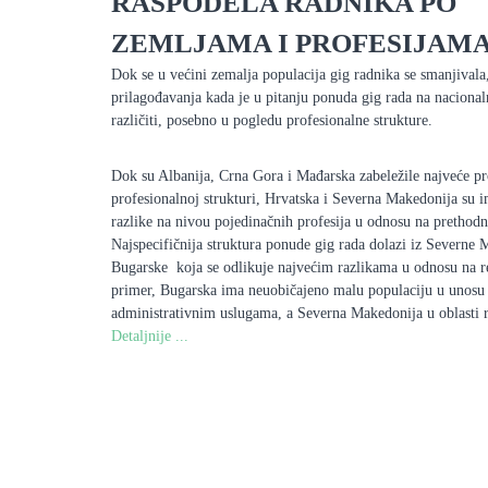
RASPODELA RADNIKA PO
ZEMLJAMA I PROFESIJAM
Dok se u većini zemalja populacija gig radnika se smanjivala
prilagođavanja kada je u pitanju ponuda gig rada na nacionaln
različiti, posebno u pogledu profesionalne strukture.
Dok su Albanija, Crna Gora i Mađarska zabeležile najveće p
profesionalnoj strukturi, Hrvatska i Severna Makedonija su 
razlike na nivou pojedinačnih profesija u odnosu na prethod
Najspecifičnija struktura ponude gig rada dolazi iz Severne 
Bugarske koja se odlikuje najvećim razlikama u odnosu na r
primer, Bugarska ima neuobičajeno malu populaciju u unosu 
administrativnim uslugama, a Severna Makedonija u oblasti r
Detaljnije ...